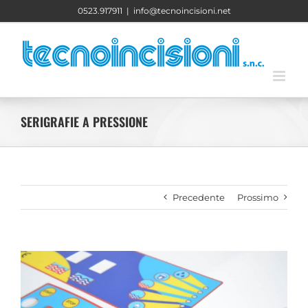
Salta
0523.917911
|
info@tecnoincisioni.net
al
contenuto
SERIGRAFIE A PRESSIONE
Precedente
Prossimo
Ingrandisci
immagine